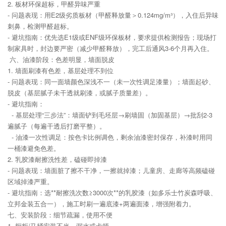
2. 板材环保超标，甲醛异味严重
- 问题表现：用E2级劣质板材（甲醛释放量＞0.124mg/m³），入住后异味
刺鼻，检测甲醛超标。
- 避坑指南：优先选E1级或ENF级环保板材，要求提供检测报告；现场打
制家具时，封边要严密（减少甲醛释放），完工后通风3-6个月再入住。
六、油漆阶段：色差明显，墙面脱皮
1. 墙面刷漆有色差，基层处理不到位
- 问题表现：同一面墙颜色深浅不一（未一次性调足漆量）；墙面起砂、
脱皮（基层腻子未干透就刷漆，或腻子质量差）。
- 避坑指南：
- 基层处理“三步法”：墙面铲到毛坯层→刷墙固（加固基层）→批刮2-3
遍腻子（每遍干透后打磨平整）。
- 油漆一次性调足：按色卡比例调色，剩余油漆密封保存，补漆时用同
一桶漆避免色差。
2. 乳胶漆耐擦洗性差，磕碰即掉漆
- 问题表现：墙面脏了擦不干净，一擦就掉漆；儿童房、走廊等高频磕碰
区域掉漆严重。
- 避坑指南：选**耐擦洗次数≥3000次**的乳胶漆（如多乐士竹炭森呼吸、
立邦金装五合一），施工时刷一遍底漆+两遍面漆，增强附着力。
七、安装阶段：细节疏漏，使用不便
1. 橱柜/马桶安装不当，漏水或卡顿