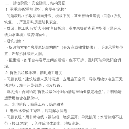
二、拆改阶段：安全隐患，结构受损
1. 承重墙/配重墙误拆，房屋变“危楼”
- 问题表现：拆改后墙面开裂、楼板下沉，甚至被物业追责（罚款+强制
恢复），严重影响房屋结构安全。
- 成因：施工队为“扩大空间”盲目拆墙；业主未提前查看户型图（黑色实
线为承重墙）或咨询物业。
- 避坑指南：
- 拆改前索要**房屋原始结构图**（开发商或物业提供），明确承重墙位
置，严禁拆除或开大洞。
- 配重墙（如阳台与客厅之间的矮墙）也不可拆，否则可能导致阳台坍
塌。
2. 拆改后垃圾堆积，影响施工进度
- 问题表现：建筑垃圾未及时清运，占用施工空间，导致后续水电施工无
法进场；粉尘污染邻居，引发投诉。
- 避坑指：合同约定“拆改垃圾24小时内清运至物业指定地点”，并明确清
运费用包含在报价中。
三、水电阶段：隐蔽工程，隐患难查
1. 电线/水管偷工减料，后期漏水漏电
- 问题表现：用非标电线（铜芯细、绝缘层薄）导致跳闸；水管热熔不规
范（接口虚焊），入住后墙体渗水、地板泡坏。