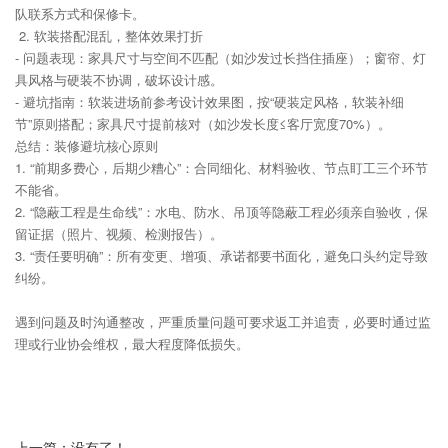
队联系方式和保修卡。
2. 软装搭配混乱，整体效果打折
- 问题表现：家具尺寸与空间不匹配（如沙发过长挡住插座）；窗帘、灯
具风格与硬装不协调，破坏设计感。
- 避坑指南：软装进场前参考设计效果图，按“硬装定风格，软装补细
节”原则搭配；家具尺寸提前核对（如沙发长度≤客厅宽度70%）。
总结：装修避坑核心原则
1. “前期多费心，后期少糟心”：合同细化、材料验收、节点盯工三个环节
不能省。
2. “隐蔽工程是生命线”：水电、防水、吊顶等隐蔽工程必须亲自验收，保
留证据（照片、视频、检测报告）。
3. “责任要明确”：所有变更、增项、承诺都要书面化，避免口头约定导致
纠纷。
遇到问题及时沟通整改，严重质量问题可要求返工并追责，必要时通过监
理或行业协会维权，最大程度降低损失。
上一篇：没有了！