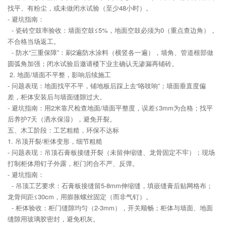
找平、有粉尘，或未做闭水试验（至少48小时）。
- 避坑指南：
- 瓷砖空鼓率验收：墙面空鼓≤5%，地面空鼓必须为0（重点查边角），
不合格当场返工。
- 防水“三重保障”：刷2遍防水涂料（横竖各一遍），墙角、管道根部做
圆弧角加强；闭水试验后邀请楼下业主确认无渗漏再铺砖。
2. 地面/墙面不平整，影响后续施工
- 问题表现：地面找平不平，铺地板后踩上去“咯吱响”；墙面垂直度偏
差，柜体安装后与墙面缝隙过大。
- 避坑指南：用2米靠尺检查地面/墙面平整度，误差≤3mm为合格；找平
后养护7天（洒水保湿），避免开裂。
五、木工阶段：工艺粗糙，环保不达标
1. 吊顶开裂/柜体变形，细节粗糙
- 问题表现：吊顶石膏板接缝开裂（未留伸缩缝、龙骨固定不牢）；现场
打制柜体用钉子外露，柜门闭合不严、反弹。
- 避坑指南：
- 吊顶工艺要求：石膏板接缝留5-8mm伸缩缝，填嵌缝膏后贴网格布；
龙骨间距≤30cm，用膨胀螺丝固定（而非气钉）。
- 柜体验收：柜门缝隙均匀（2-3mm），开关顺畅；柜体与墙面、地面
缝隙用玻璃胶密封，避免积灰。