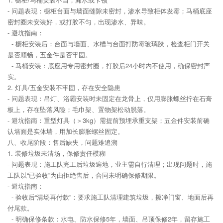
- 问题表现：橱柜台面与墙面缝隙未密封，渗水导致柜体发霉；马桶底座
密封圈未安装好，或打胶不匀，出现渗水、异味。
- 避坑指南：
- 橱柜安装后：台面与墙面、水槽与台面打防霉玻璃胶，检查柜门开关
是否顺畅，五金件是否牢固。
- 马桶安装：底座用专用密封圈，打胶后24小时内不使用，确保密封严
实。
2. 灯具/五金安装不牢固，存在安全隐患
- 问题表现：吊灯、浴霸安装时未固定在龙骨上，仅用膨胀螺丝拧在石膏
板上，存在坠落风险；毛巾架、置物架松动脱落。
- 避坑指南：重型灯具（＞3kg）需提前预埋承重支架；五金件安装前确
认墙面是实体墙，用加长膨胀螺丝固定。
八、收尾阶段：售后缺失，问题难追溯
1. 装修垃圾未清场，保修责任模糊
- 问题表现：施工队完工后垃圾遍地，业主需自行清理；出现问题时，施
工队以“已验收”为由拒绝售后，合同未明确保修期限。
- 避坑指南：
- 验收后“清场再付款”：要求施工队清理建筑垃圾，擦净门窗、地面后再
付尾款。
- 明确保修条款：水电、防水保修5年，墙面、吊顶保修2年，留存施工