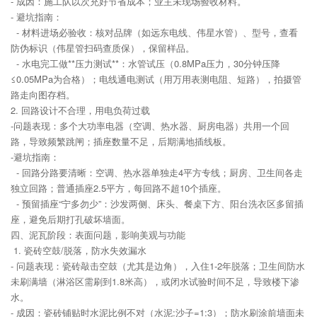
- 成因：施工队以次充好节省成本；业主未现场验收材料。
- 避坑指南：
- 材料进场必验收：核对品牌（如远东电线、伟星水管）、型号，查看
防伪标识（伟星管扫码查质保），保留样品。
- 水电完工做**压力测试**：水管试压（0.8MPa压力，30分钟压降
≤0.05MPa为合格）；电线通电测试（用万用表测电阻、短路），拍摄管
路走向图存档。
2. 回路设计不合理，用电负荷过载
-问题表现：多个大功率电器（空调、热水器、厨房电器）共用一个回
路，导致频繁跳闸；插座数量不足，后期满地插线板。
-避坑指南：
- 回路分路要清晰：空调、热水器单独走4平方专线；厨房、卫生间各走
独立回路；普通插座2.5平方，每回路不超10个插座。
- 预留插座“宁多勿少”：沙发两侧、床头、餐桌下方、阳台洗衣区多留插
座，避免后期打孔破坏墙面。
四、泥瓦阶段：表面问题，影响美观与功能
1. 瓷砖空鼓/脱落，防水失效漏水
- 问题表现：瓷砖敲击空鼓（尤其是边角），入住1-2年脱落；卫生间防水
未刷满墙（淋浴区需刷到1.8米高），或闭水试验时间不足，导致楼下渗
水。
- 成因：瓷砖铺贴时水泥比例不对（水泥:沙子=1:3）；防水刷涂前墙面未