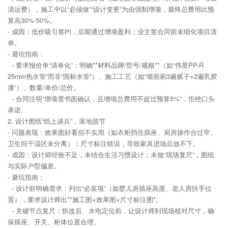
清运费），施工中以“必须做”“设计变更”为由强制增项，最终总费用比预
算高30%-50%。
- 成因：低价吸引签约，后期通过增项盈利；业主签合同前未细化项目清
单。
- 避坑指南：
- 要求报价单“清单化”：明确**材料品牌/型号/规格**（如“伟星PP-R
25mm热水管”而非“国标水管”）、施工工艺（如“墙面刷3遍腻子+2遍乳胶
漆”）、数量/单价/总价。
- 合同注明“增项需书面确认，且增项总费用不超过预算5%”，拒绝口头
承诺。
2. 设计图纸“纸上谈兵”，落地脱节
- 问题表现：效果图好看但不实用（如衣柜挡住插座、厨房操作台过窄、
卫生间干湿区未分离）；尺寸标注错误，导致家具进场后放不下。
- 成因：设计师经验不足，未结合生活习惯设计；未做“现场复尺”，图纸
与实际户型偏差。
- 避坑指南：
- 设计前明确需求：列出“必装项”（如婴儿房插座高度、老人房扶手位
置），要求设计师出**施工图+效果图+尺寸标注图*。
- 关键节点复尺：拆改后、水电定位前，让设计师到现场核对尺寸，确
保插座、开关、柜体位置合理。