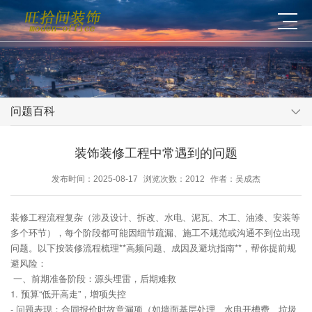
问题百科
装饰装修工程中常遇到的问题
发布时间：2025-08-17
浏览次数：2012
作者：吴成杰
装修工程流程复杂（涉及设计、拆改、水电、泥瓦、木工、油漆、安装等
多个环节），每个阶段都可能因细节疏漏、施工不规范或沟通不到位出现
问题。以下按装修流程梳理**高频问题、成因及避坑指南**，帮你提前规
避风险：
一、前期准备阶段：源头埋雷，后期难救
1. 预算“低开高走”，增项失控
- 问题表现：合同报价时故意漏项（如墙面基层处理、水电开槽费、垃圾