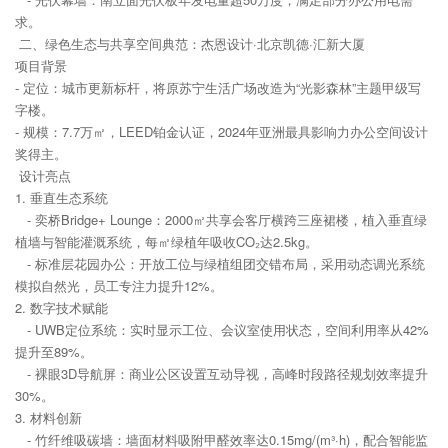
求。
二、绿色生态与共享空间典范：杰恩设计·北京凯德·汇新大厦
项目背景
- 定位：城市更新标杆，将原苏宁生活广场改造为“光影森林”主题甲级写
字楼。
- 规模：7.7万㎡，LEED铂金认证，2024年亚洲最具影响力办公空间设计
奖得主。
设计亮点
1. 垂直生态系统
- 奕桥Bridge+ Lounge：2000㎡共享会客厅横跨三座裙楼，植入垂直绿
植墙与智能灌溉系统，每㎡绿植年吸收CO₂达2.5kg。
- 标准层花园办公：开放工位与绿植组团交错布局，采用动态调光系统
模拟自然光，员工专注力提升12%。
2. 数字技术赋能
- UWB定位系统：实时显示工位、会议室使用状态，空间利用率从42%
提升至89%。
- 裸眼3D导航屏：商业公区设置互动导视，高峰时段路径规划效率提升
30%。
3. 材料创新
- 竹纤维吸碳墙：墙面材料吸附甲醛效率达0.15mg/(m³·h)，配合智能监