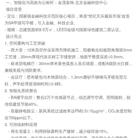
一、智能化与高效办公标杆：金茂装饰·北京金融科技中心
项目背景
- 定位：国家级金融科技示范区核心项目，将原“世纪天乐服装市场”改造
为5A甲级写字楼，引入金融、科技企业。
- 规模：总建筑面积8.5万㎡，LEED金级与国家绿色建筑二星认证。
设计亮点
1. 空间重构与工艺突破
- 西大堂：12米高空作业采用升降机施工，阳极氧化铝板阳角预留3mm
工艺缝，20mm厚现代灰石材工字缝密拼，地面平整度误差≤0.5mm。
- 标准层电梯厅：30mm厚米黄色弧形人造石墙面，搭配A级防火灯膜，
兼顾美观与消防要求。
- 会议厅：壁布硬包与木饰面结合，1.2mm磨砂不锈钢马牙槎造型立
柱，声学处理使混响时间≤0.8秒。
2. 智能化系统整合
- BA楼宇自控：整合2万个传感器节点，动态调节空调、照明能耗，较
传统建筑节能40%。
- 双极静电除尘：新风系统过滤效率达PM2.5≤15μg/m³，CO₂浓度控制
在700ppm以下。
3. 可持续材料应用
- 再生混凝土：利用拆除废料生产建材，减少碳排放15%。
- 光伏幕墙：南立面光伏板年发电量超50万度，满足部分办公用电需