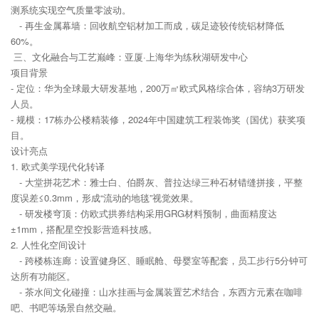
测系统实现空气质量零波动。
- 再生金属幕墙：回收航空铝材加工而成，碳足迹较传统铝材降低
60%。
三、文化融合与工艺巅峰：亚厦·上海华为练秋湖研发中心
项目背景
- 定位：华为全球最大研发基地，200万㎡欧式风格综合体，容纳3万研发
人员。
- 规模：17栋办公楼精装修，2024年中国建筑工程装饰奖（国优）获奖项
目。
设计亮点
1. 欧式美学现代化转译
- 大堂拼花艺术：雅士白、伯爵灰、普拉达绿三种石材错缝拼接，平整
度误差≤0.3mm，形成“流动的地毯”视觉效果。
- 研发楼穹顶：仿欧式拱券结构采用GRG材料预制，曲面精度达
±1mm，搭配星空投影营造科技感。
2. 人性化空间设计
- 跨楼栋连廊：设置健身区、睡眠舱、母婴室等配套，员工步行5分钟可
达所有功能区。
- 茶水间文化碰撞：山水挂画与金属装置艺术结合，东西方元素在咖啡
吧、书吧等场景自然交融。