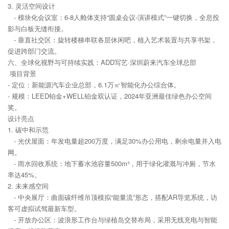
3. 灵活空间设计
- 模块化会议室：6-8人舱体支持“圆桌会议-演讲模式”一键切换，全息投
影与白板无缝衔接。
- 垂直社交区：旋转楼梯串联各层休闲吧，植入艺术装置与共享书架，
促进跨部门交流。
六、全球化视野与可持续实践：ADD写艺·深圳蔚来汽车全球总部
项目背景
- 定位：新能源汽车企业总部，6.1万㎡智能化办公综合体。
- 规模：LEED铂金+WELL铂金双认证，2024年亚洲最佳绿色办公空间
奖。
设计亮点
1. 碳中和示范
- 光伏屋面：年发电量超200万度，满足30%办公用电，剩余电量并入电
网。
- 雨水回收系统：地下蓄水池容量500m³，用于绿化灌溉与冲厕，节水
率达45%。
2. 未来感空间
- 中央展厅：曲面碳纤维吊顶模拟“能量流”形态，搭配AR导览系统，访
客可虚拟试驾最新车型。
- 开放办公区：波浪形工作台与绿植岛交替布局，采用无线充电与智能