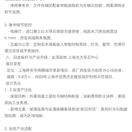
- 律师事务所：文件存储区配备智能保险柜与生物识别锁，档案调阅全
程可追溯。
3. 奢华细节把控
- 电梯厅：进口雅士白大理石墙面无缝拼接，地面水刀拼花精度达
0.1mm，营造高端商务氛围。
- 总裁办公室：定制实木墙板嵌入智能控制系统，灯光、窗帘、空调可
通过语音或手势操控。
八、旧改标杆与产业升级：金茂装饰·上海光大安石中心
项目背景
- 定位：上海静安寺商圈城市更新项目，原厂房改造为创意办公综合体。
- 规模：5.8万㎡，2023年上海市优秀历史建筑保护利用示范项目。
设计亮点
1. 工业遗产活化
- 保留结构：外露混凝土梁柱与钢结构桁架，涂刷透明防火涂料，展现
原始工业美感。
- 新增元素：玻璃连廊与金属格栅幕墙形成“新旧对话”，夜间灯光勾勒建
筑轮廓，成为区域地标。
2. 创意产业适配