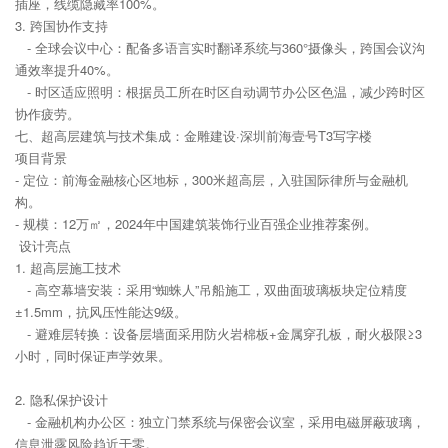
插座，线缆隐藏率100%。
3. 跨国协作支持
- 全球会议中心：配备多语言实时翻译系统与360°摄像头，跨国会议沟
通效率提升40%。
- 时区适应照明：根据员工所在时区自动调节办公区色温，减少跨时区
协作疲劳。
七、超高层建筑与技术集成：金雕建设·深圳前海壹号T3写字楼
项目背景
- 定位：前海金融核心区地标，300米超高层，入驻国际律所与金融机
构。
- 规模：12万㎡，2024年中国建筑装饰行业百强企业推荐案例。
设计亮点
1. 超高层施工技术
- 高空幕墙安装：采用“蜘蛛人”吊船施工，双曲面玻璃板块定位精度
±1.5mm，抗风压性能达9级。
- 避难层转换：设备层墙面采用防火岩棉板+金属穿孔板，耐火极限≥3
小时，同时保证声学效果。
2. 隐私保护设计
- 金融机构办公区：独立门禁系统与保密会议室，采用电磁屏蔽玻璃，
信息泄露风险趋近于零。