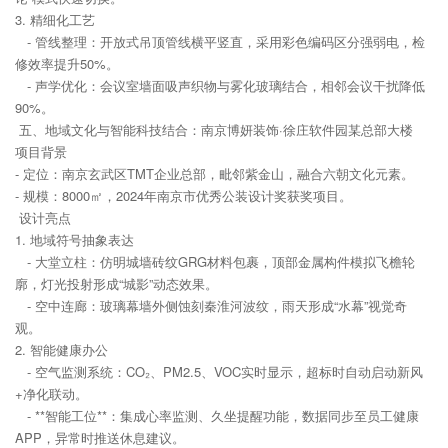
3. 精细化工艺
- 管线整理：开放式吊顶管线横平竖直，采用彩色编码区分强弱电，检
修效率提升50%。
- 声学优化：会议室墙面吸声织物与雾化玻璃结合，相邻会议干扰降低
90%。
五、地域文化与智能科技结合：南京博妍装饰·徐庄软件园某总部大楼
项目背景
- 定位：南京玄武区TMT企业总部，毗邻紫金山，融合六朝文化元素。
- 规模：8000㎡，2024年南京市优秀公装设计奖获奖项目。
设计亮点
1. 地域符号抽象表达
- 大堂立柱：仿明城墙砖纹GRG材料包裹，顶部金属构件模拟飞檐轮
廓，灯光投射形成“城影”动态效果。
- 空中连廊：玻璃幕墙外侧蚀刻秦淮河波纹，雨天形成“水幕”视觉奇
观。
2. 智能健康办公
- 空气监测系统：CO₂、PM2.5、VOC实时显示，超标时自动启动新风
+净化联动。
- **智能工位**：集成心率监测、久坐提醒功能，数据同步至员工健康
APP，异常时推送休息建议。