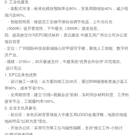
3. 工业化建造
- 装配式吊顶：标准化模块预制率达80%，安装周期缩短40%，减少现
场污染90%。
- 智能照明系：根据员工生物节律自动调节色温，上午冷白光
（5000K）提升警觉性，下午暖光（3000K）激发创意。
四、超高效交付与EPC模式标杆：原点建设·中建五局广州分公司办公室
项目背景
- 定位：广州国际科技创新城核心区甲级写字楼，聚焦人工智能、数字经
济产业。
- 规模：2100㎡，30天极速交付，中建系统“优秀合作伙伴”示范项目。
设计亮点
1. EPC总承包优势
- 设计施工一体化：从方案到竣工仅30天，通过BIM碰撞检查减少返工
率90%，成本节省15%。
- 全周期管理：建立“日报+视频会议”机制，实时同步材料到货、工序衔
接等节点，工期履约率100%。
2. 企业文化具象化
- 前台区：灰色石材背景墙嵌入中建五局LOGO金属浮雕，地面仿地毯
地砖呼应“以和为贵”理念。
- 开放办公区：采用可升降工位与磁性隔断，支持“独立工作-小组讨
论”模式快速切换。