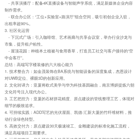
- 共享演播厅：配备4K直播设备与智能声学系统，满足新媒体企业内容
制作需求。
- 联合办公区：“工位+实验室+路演厅”组合空间，吸引初创企业入驻，
出租率超90%。
3. 社区化运营
- 下沉式广场：引入咖啡馆、艺术画廊与共享会议室，举办行业沙龙与
市集，提升租户粘性。
- 屋顶花园：种植本土植被与食用香草，打造员工社交与客户接待的“空
中会客厅”。
总结：高端写字楼装修的六大核心能力
1. 技术整合力：如金茂装饰在BA系统与智能设备的深度集成，杰恩设计
对UWB定位、裸眼3D的创新应用。
2. 文化转译力：亚厦将欧式美学与华为科技基因融合，南京博妍提炼六朝
文化符号注入现代办公。
3. 工艺把控力：亚厦的石材拼花精度、原点建设的管线整理工艺，体现对
细节的极致追求。
4. 可持续实践：ADD写艺的光伏屋面、凯德·汇新大厦的竹纤维材料，推
动行业绿色转型。
5. 高效交付力：原点建设30天极速竣工、金雕建设的标准化施工流程，
满足高端项目工期要求。