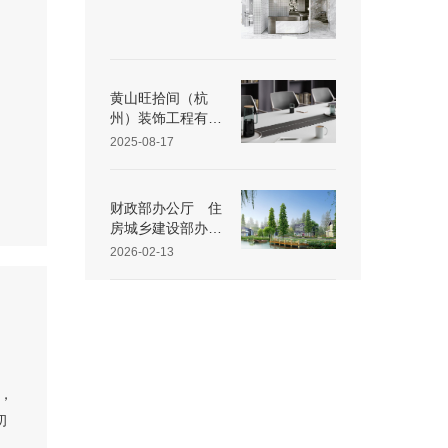
黄山旺拾间（杭
州）装饰工程有限
公司25 年第三季
2025-08-17
度重大动态速览
财政部办公厅 住
房城乡建设部办公
厅 关于开展传统
2026-02-13
村落特色保护区建
设工作的通知
商，
初