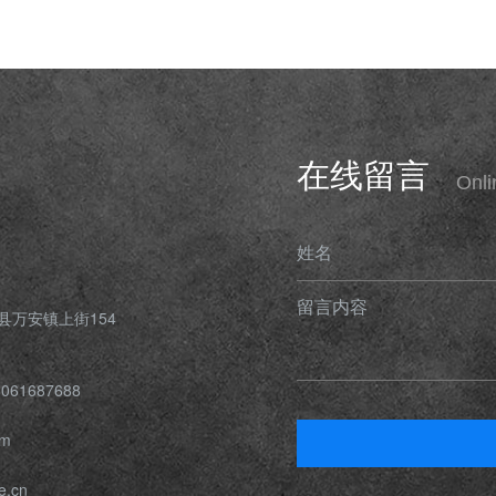
在线留言
Onl
姓名
留言内容
县万安镇上街154
061687688
om
e.cn