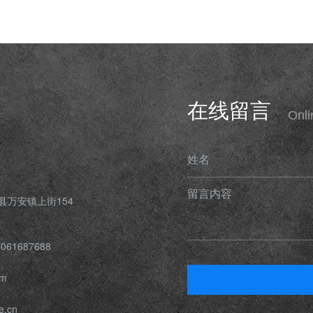
在线留言
Onl
姓名
留言内容
县万安镇上街154
061687688
om
e.cn