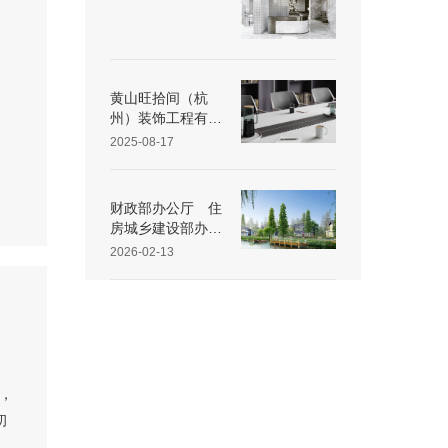
黄山旺拾间（杭
州）装饰工程有限
公司25 年第三季
2025-08-17
度重大动态速览
财政部办公厅 住
房城乡建设部办公
厅 关于开展传统
2026-02-13
村落特色保护区建
设工作的通知
商，
初