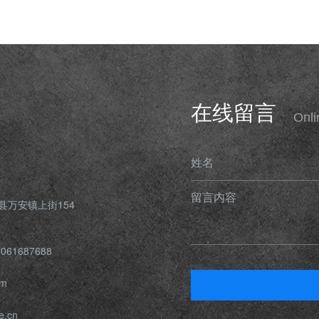
在线留言
Onl
姓名
留言内容
县万安镇上街154
061687688
om
e.cn