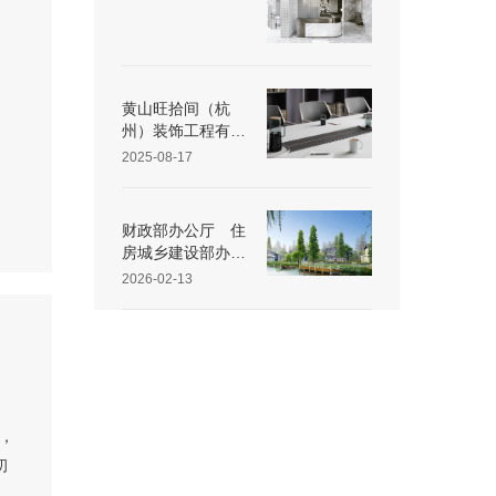
黄山旺拾间（杭
州）装饰工程有限
公司25 年第三季
2025-08-17
度重大动态速览
财政部办公厅 住
房城乡建设部办公
厅 关于开展传统
2026-02-13
村落特色保护区建
设工作的通知
商，
初