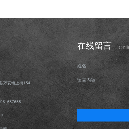
在线留言
Onl
姓名
留言内容
县万安镇上街154
061687688
om
e.cn