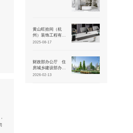
黄山旺拾间（杭
州）装饰工程有限
公司25 年第三季
2025-08-17
度重大动态速览
财政部办公厅 住
房城乡建设部办公
厅 关于开展传统
2026-02-13
村落特色保护区建
设工作的通知
商，
初